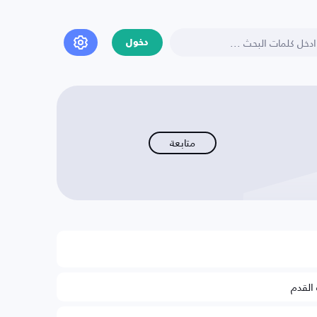
دخول
متابعة
 القدم