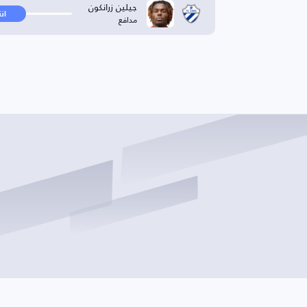
جيلين زرانكون
ان
مدافع