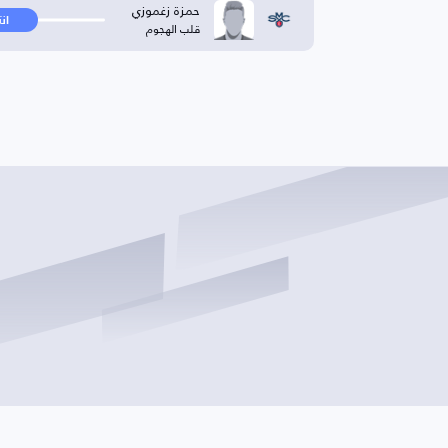
حمزة زغموزي
ان
قلب الهجوم