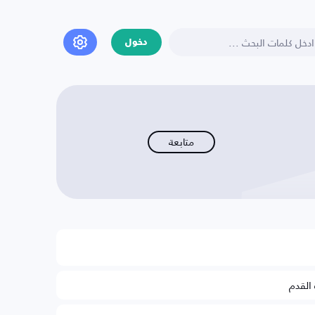
دخول
متابعة
 القدم