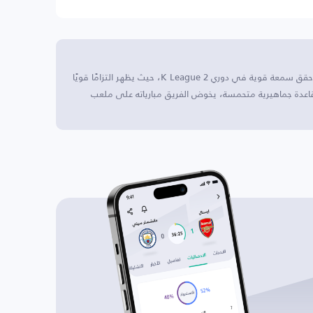
تشونغنام آسان يقع هذا النادي في كوريا الجنوبية، وقد حقق سمعة قوية في دوري K League 2، حيث يظهر التزامًا قويًا
قاعدة جماهيرية متحمسة، يخوض الفريق مبارياته على ملعب