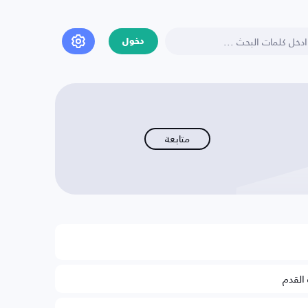
دخول
متابعة
 القدم