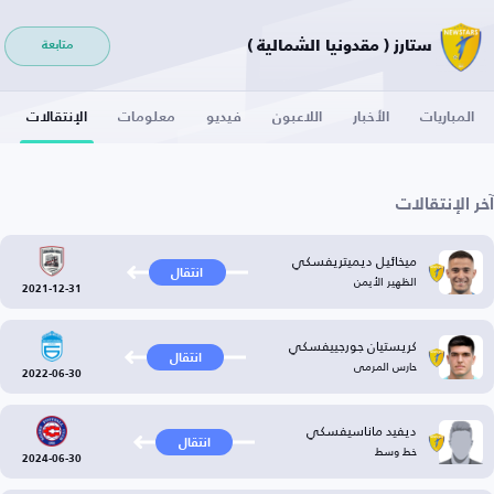
ستارز ( مقدونيا الشمالية )
متابعة
المباريات
الأخبار
اللاعبون
فيديو
معلومات
الإنتقالات
آخر الإنتقالات
ميخائيل ديميتريفسكي
انتقال
الظهير الأيمن
2021-12-31
كريستيان جورجييفسكي
انتقال
حارس المرمى
2022-06-30
ديفيد ماناسيفسكي
انتقال
خط وسط
2024-06-30