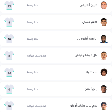
تاليان أنتاليالي
خط وسط
14
كازيم لاسي
خط وسط
9
إبراهيم أولاووين
خط وسط
10
دال فارشانوفيتش
خط وسط مهاجم
8
مدحت بالا
خط وسط
13
إرين أيدين
خط وسط
0
بيرم بيرك تشاب أوغلو
خط وسط مهاجم
90