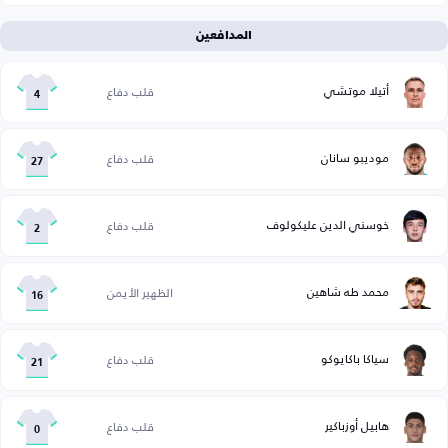
المدافعين
أتيلا موتشي
قلب دفاع
4
موديبو سانان
قلب دفاع
27
خوسني الدين عليكولوف
قلب دفاع
2
محمد طه شاهين
الظهير الأيمن
16
سياكا باكايوكو
قلب دفاع
21
هابيل أوزباكير
قلب دفاع
0