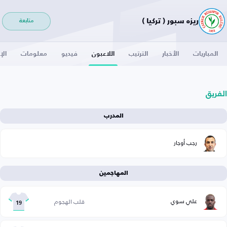
ريزه سبور ( تركيا )
متابعة
المباريات
الأخبار
الترتيب
اللاعبون
فيديو
معلومات
الإ
الفريق
المدرب
رجب أوجار
المهاجمين
علي سوي
قلب الهجوم
19