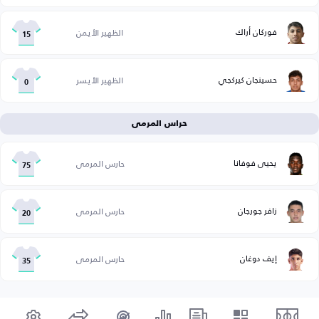
فوركان أراك
الظهير الأيمن
15
حسينجان كيركجي
الظهير الأيسر
0
حراس المرمى
يحيى فوفانا
حارس المرمى
75
زافر جورجان
حارس المرمى
20
إيف دوغان
حارس المرمى
35