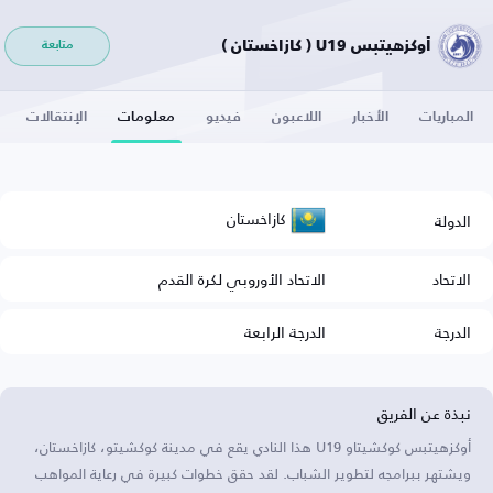
أوكزهيتبس U19 ( كازاخستان )
متابعة
المباريات
الأخبار
اللاعبون
فيديو
معلومات
الإنتقالات
كازاخستان
الدولة
الاتحاد
الاتحاد الأوروبي لكرة القدم
الدرجة
الدرجة الرابعة
نبذة عن الفريق
أوكزهيتبس كوكشيتاو U19 هذا النادي يقع في مدينة كوكشيتو، كازاخستان،
ويشتهر ببرامجه لتطوير الشباب. لقد حقق خطوات كبيرة في رعاية المواهب