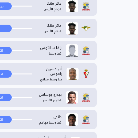
ماتر مانغا
نها
الجناح الأيمن
ماتر مانغا
الجناح الأيمن
رافا سانتوس
ان
خط وسط
أدجاكسون
راموس
ان
خط وسط مدافع
بيدرو روساس
ان
الظهير الأيسر
داني
ان
خط وسط مهاجم
أديلسون غانشو دا