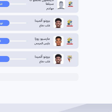
سيلفا
ان
مهاجم
برونو ألميدا
نها
قلب دفاع
مارسيو روزا
ا
حارس المرمى
برونو ألميدا
قلب دفاع