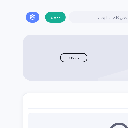
دخول
متابعة