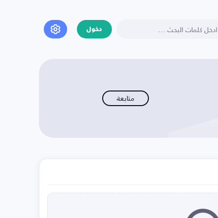
دخول
متابعة