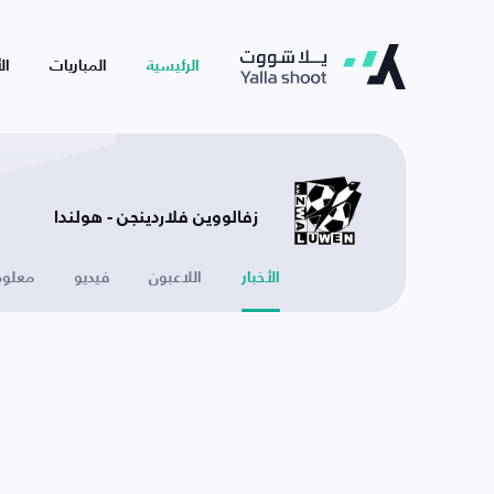
الرئيسية
المباريات
ال
زفالووين فلاردينجن - هولندا
الأخبار
اللاعبون
فيديو
معلوم