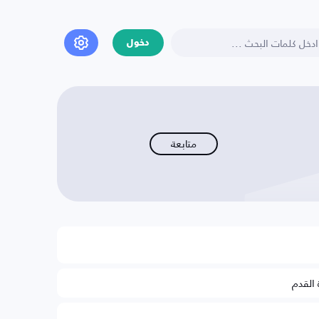
دخول
متابعة
 القدم