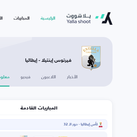
الرئيسية
المباريات
ال
فيرتوس إينتيلا - إيطاليا
الأخبار
اللاعبون
فيديو
معلوم
المباريات القادمة
كأس إيطاليا - دور الـ 32