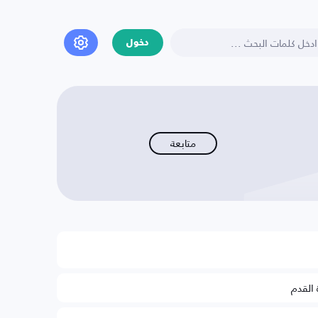
دخول
متابعة
 القدم