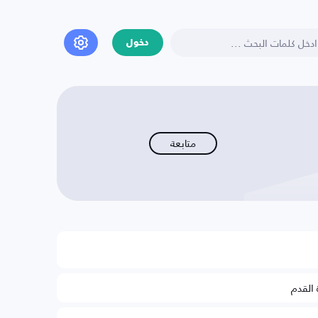
دخول
متابعة
 القدم