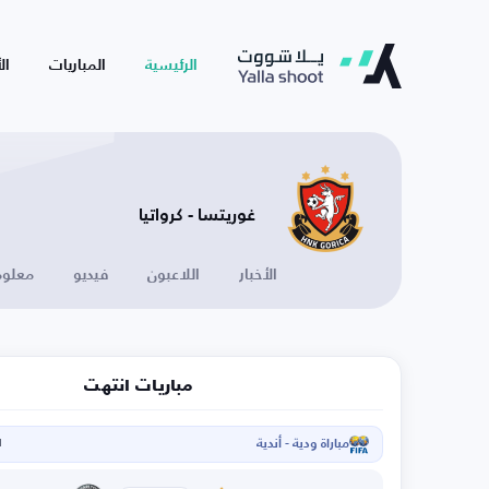
الرئيسية
المباريات
ال
غوريتسا - كرواتيا
الأخبار
اللاعبون
فيديو
معلوم
مباريات انتهت
مباراة ودية - أندية
ا