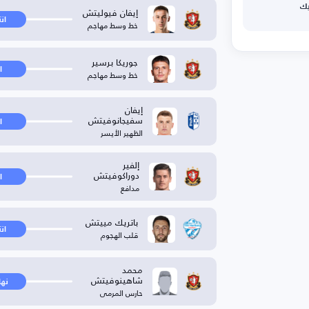
يك
إيفان فيوليتش
ان
خط وسط مهاجم
جوريكا برسير
ا
خط وسط مهاجم
إيفان
سفيجانوفيتش
ا
الظهير الأيسر
إلفير
دوراكوفيتش
ا
مدافع
باتريك مييتش
ان
قلب الهجوم
محمد
شاهينوفيتش
نها
حارس المرمى