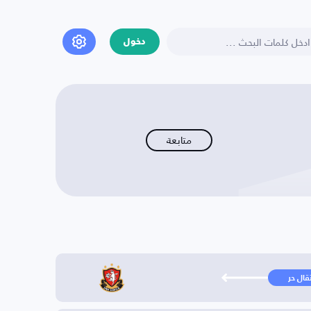
دخول
متابعة
تقال حر