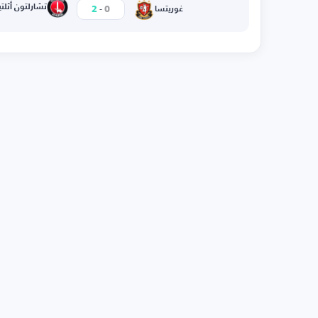
-
تشارلتون أثلت
2
0
غوريتسا