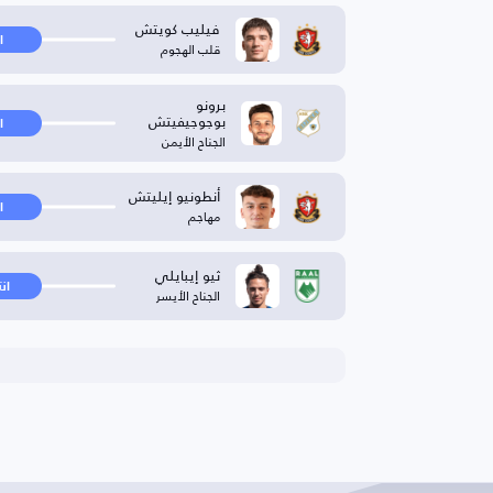
فيليب كويتش
ا
قلب الهجوم
برونو
بوجوجيفيتش
ا
الجناح الأيمن
أنطونيو إيليتش
ا
مهاجم
ثيو إيبايلي
ان
الجناح الأيسر