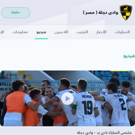
وادي دجلة ( مصر )
متابعة
المباريات
الأخبار
الترتيب
اللاعبون
فيديو
معلومات
الإ
فيديو
ملخص المباراة نادي زد - وادي دجلة