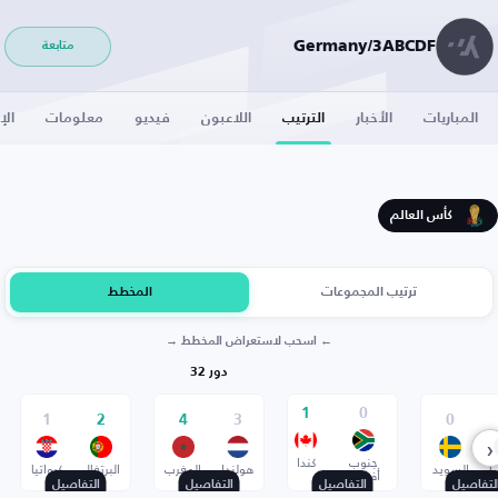
Germany/3ABCDF
متابعة
المباريات
الأخبار
الترتيب
اللاعبون
فيديو
معلومات
الإ
كأس العالم
ترتيب المجموعات
المخطط
← اسحب لاستعراض المخطط →
دور 32
1
0
1
2
4
3
0
‹
جنوب
كندا
ا
السويد
هولندا
المغرب
البرتغال
كرواتيا
أفريقيا
لتفاصيل
التفاصيل
التفاصيل
التفاصيل