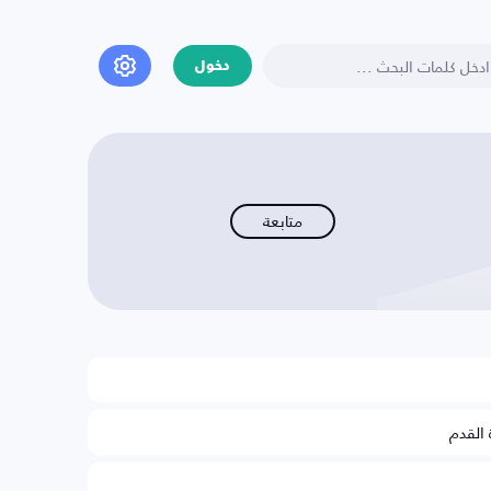
دخول
متابعة
 القدم