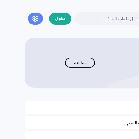
دخول
متابعة
 القدم