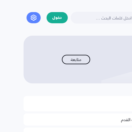
دخول
متابعة
 القدم