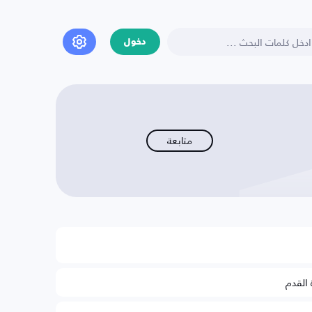
دخول
متابعة
 القدم