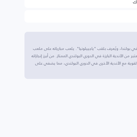
وك
ي بولندا، ويُعرف بلقب "ياجييلونيا". يلعب مبارياته على ملعب
 سيتي ستاديوم. تأسس النادي عام 1920، ويعتبر من الأندية البارزة في الدوري البولندي الممتاز. من أبرز إنجازاته
القوية مع الأندية الأخرى في الدوري البولندي، مما يضفي على