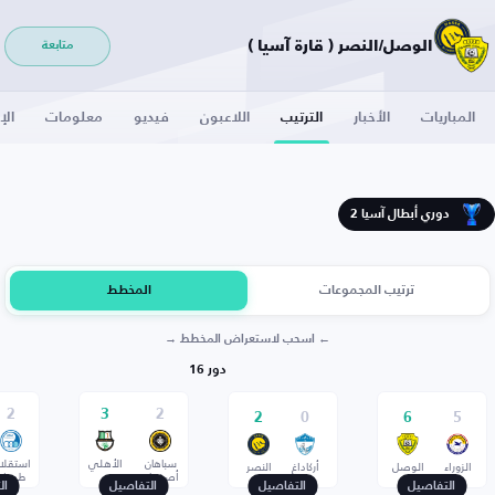
الوصل/النصر ( قارة آسيا )
متابعة
المباريات
الأخبار
الترتيب
اللاعبون
فيديو
معلومات
الإ
دوري أبطال آسيا 2
ترتيب المجموعات
المخطط
← اسحب لاستعراض المخطط →
دور 16
2
3
2
2
0
6
5
سباهان
الأهلي
استقلا
الزوراء
الوصل
أركاداغ
النصر
أصفهان
طهران
التفاصيل
التفاصيل
التفاصيل
ال