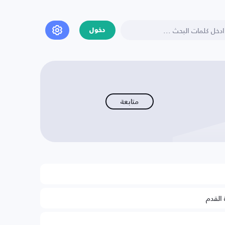
دخول
متابعة
 القدم