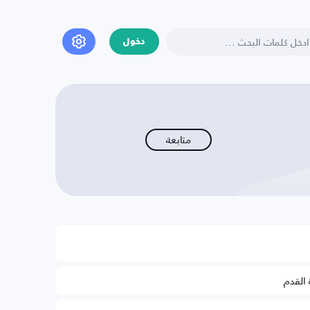
دخول
متابعة
 القدم