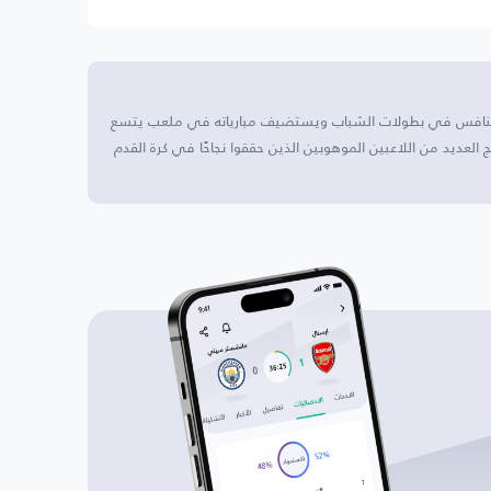
، ويتنافس في بطولات الشباب ويستضيف مبارياته في ملعب يتسع
حيث أنتج العديد من اللاعبين الموهوبين الذين حققوا نجاحًا في كرة القدم