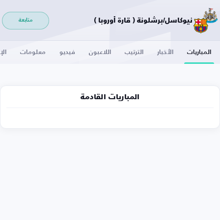
نيوكاسل/برشلونة ( قارة أوروبا )
متابعة
المباريات
الأخبار
الترتيب
اللاعبون
فيديو
معلومات
الإ
المباريات القادمة