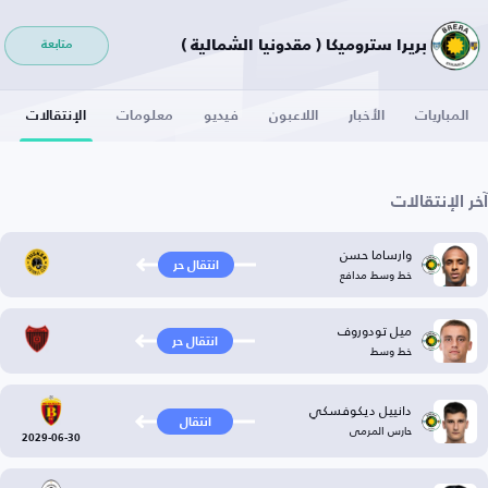
بريرا ستروميكا ( مقدونيا الشمالية )
متابعة
المباريات
الأخبار
اللاعبون
فيديو
معلومات
الإنتقالات
آخر الإنتقالات
وارساما حسن
انتقال حر
خط وسط مدافع
ميل تودوروف
انتقال حر
خط وسط
دانييل ديكوفسكي
انتقال
حارس المرمى
2029-06-30