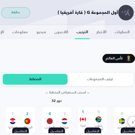
أول المجموعة G ( قارة أفريقيا )
متابعة
المباريات
الأخبار
الترتيب
اللاعبون
فيديو
معلومات
الإ
كأس العالم
ترتيب المجموعات
المخطط
← اسحب لاستعراض المخطط →
دور 32
1
0
1
2
4
3
0
‹
جنوب
كندا
ا
السويد
هولندا
المغرب
البرتغال
كرواتيا
أفريقيا
لتفاصيل
التفاصيل
التفاصيل
التفاصيل