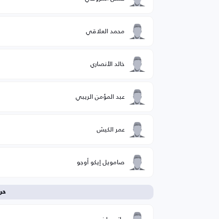
محمد العلاقي
خالد الأنصاري
عبد المؤمن الريبي
عمر الكيش
صامويل إيكو أوجو
حر
حاتم ماضي