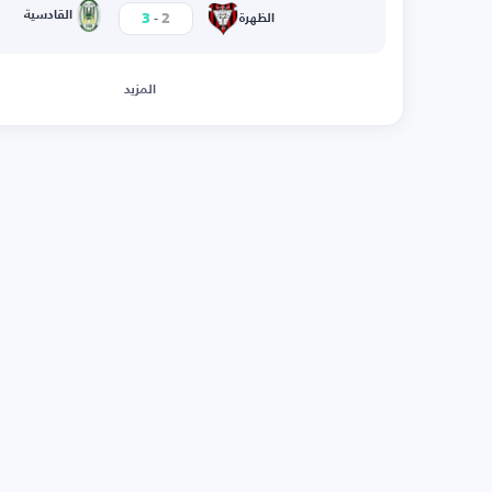
-
القادسية
3
2
الظهرة
المزيد