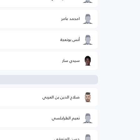
امحمد عامر
أنس بونعجة
سيدي سار
ا
صلاح الدين بن العربي
نعيم الطرابلسي
حسن المزوقي