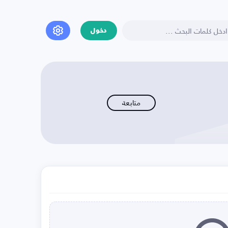
دخول
متابعة