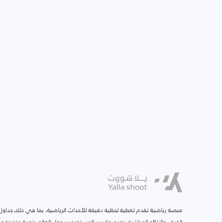
منصة رياضية تقدم تغطية لحظية دقيقة للأحداث الرياضية، بما في ذلك جداول ا
الفرق، والنتائج المباشرة. نخدم ملايين المستخدمين حول العالم بتجربة متميزة