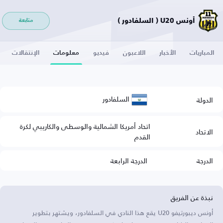
أونس U20 ( السلفادور )
متابعة
المباريات
الأخبار
اللاعبون
فيديو
معلومات
الإنتقالات
السلفادور
الدولة
اتحاد أمريكا الشمالية والوسطى والكاريبي لكرة
الاتحاد
القدم
الدرجة
الدرجة الرابعة
نبذة عن الفريق
أونس ديبورتيفو U20 يقع هذا النادي في السلفادور، ويشتهر بتطوير