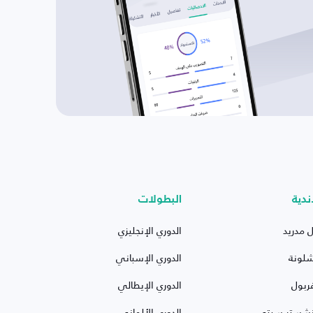
ندية
البطولات
ل مدريد
الدوري الإنجليزي
شلونة
الدوري الإسباني
ربول
الدوري الإيطالي
نشستر سيتي
الدوري الألماني