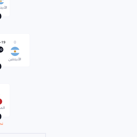
الأرجن
-19
0
00
الأرجنتين
6
الم
نص