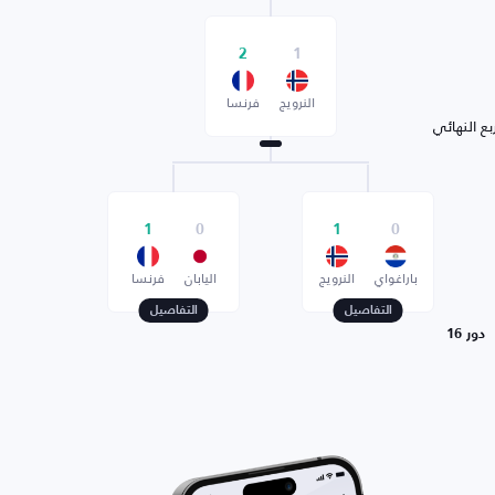
2
1
النرويج
فرنسا
بع النهائي
1
0
1
0
باراغواي
النرويج
اليابان
فرنسا
التفاصيل
التفاصيل
دور 16