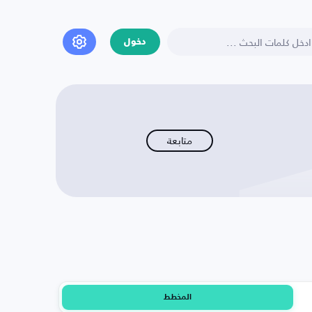
دخول
متابعة
المخطط