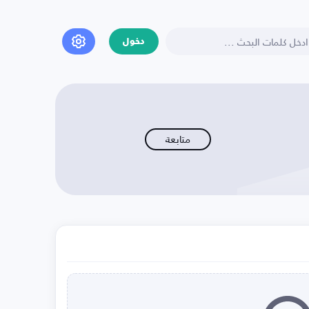
دخول
متابعة