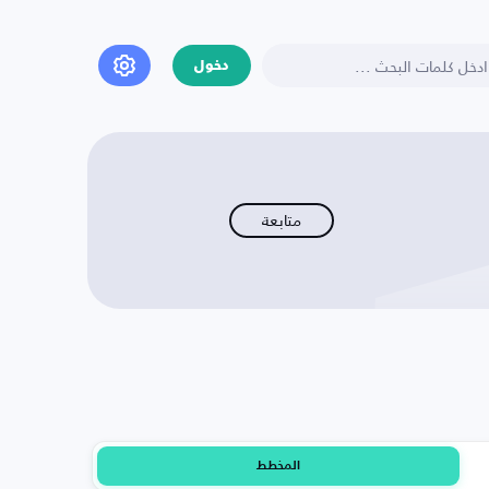
دخول
متابعة
المخطط