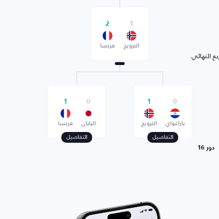
2
1
النرويج
فرنسا
بع النهائي
1
0
1
0
باراغواي
النرويج
اليابان
فرنسا
التفاصيل
التفاصيل
دور 16