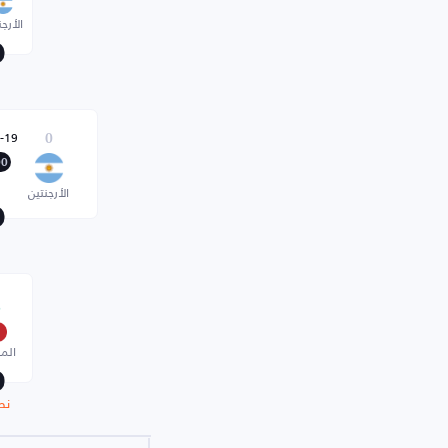
الأرجن
-19
0
00
الأرجنتين
6
الم
نص