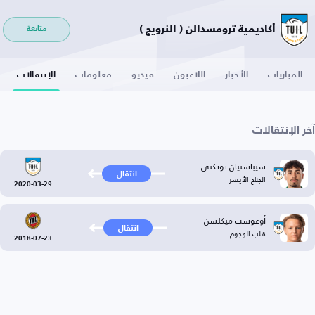
أكاديمية ترومسدالن ( النرويج )
متابعة
المباريات
الأخبار
اللاعبون
فيديو
معلومات
الإنتقالات
آخر الإنتقالات
سيباستيان تونكتي
انتقال
الجناح الأيسر
2020-03-29
أوغوست ميكلسن
انتقال
قلب الهجوم
2018-07-23