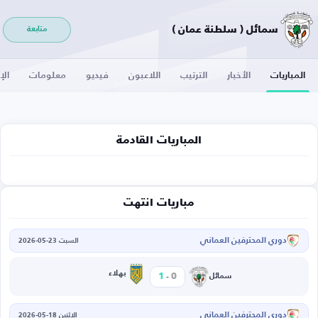
سمائل ( سلطنة عمان )
متابعة
المباريات
الأخبار
الترتيب
اللاعبون
فيديو
معلومات
الإ
المباريات القادمة
مباريات انتهت
دوري المحترفين العماني
السبت 23-05-2026
-
بهلاء
1
0
سمائل
دوري المحترفين العماني
الاثنين 18-05-2026