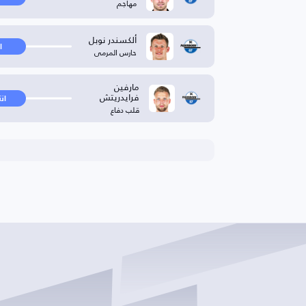
مهاجم
ألكسندر نوبل
ا
حارس المرمى
مارفين
فرايدريتش
ان
قلب دفاع