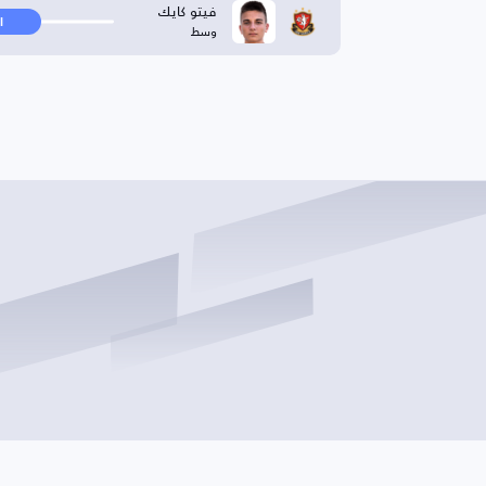
فيتو كايك
ا
وسط