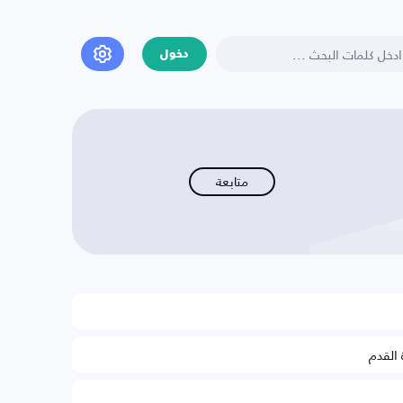
دخول
متابعة
 القدم