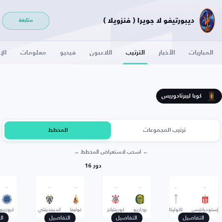
ديبورتيفو لا جويرا ( فنزويلا )
متابعة
المباريات
الأخبار
الترتيب
اللاعبون
فيديو
معلومات
الإ
كوبا ليبرتادوريس
ترتيب المجموعات
المخطط
← اسحب لاستعراض المخطط →
دور 16
-
-
-
-
-
-
-
إستوديانتيس
كاتوليكا
روزاريو
كورينثيانز
توليما
انديبندينتي
كروزيرو
التفاصيل
التفاصيل
التفاصيل
ال