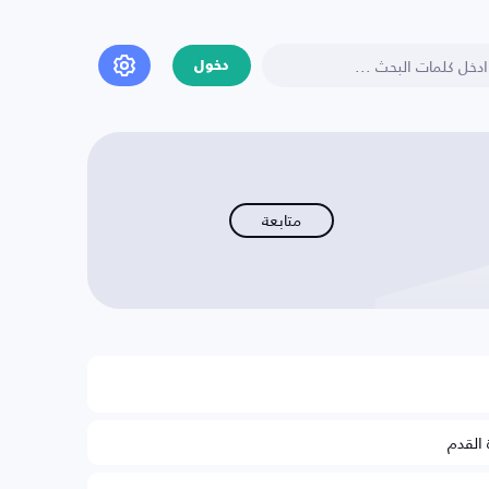
دخول
متابعة
 القدم