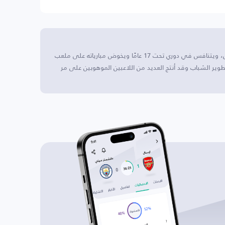
إستوريل برايا U17 يقع هذا النادي في إستوريل، البرتغال، ويتنافس في دوري تحت 17 عامًا ويخوض مبارياته على ملعب
نامج قوي لتطوير الشباب وقد أنتج العديد من اللاعبين الموهوبين على مر