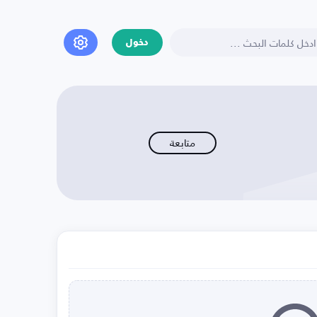
دخول
متابعة