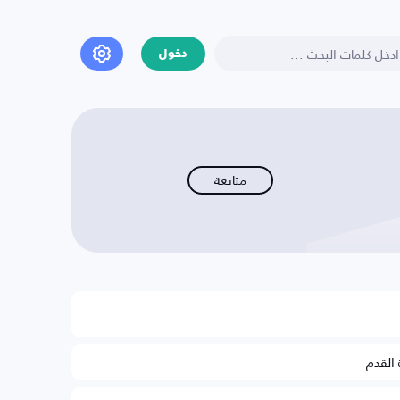
دخول
متابعة
 القدم