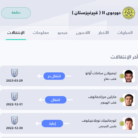
دوردوي II ( قيرغيزستان )
متابعة
المباريات
الأخبار
اللاعبون
فيديو
معلومات
الإنتقالات
آخر الإنتقالات
تيميرلان سامات أولو
انتقال حر
قلب دفاع
2023-03-29
مارلين مرزاخماتوف
انتقال
قلب الهجوم
2022-12-31
كورمانبيك نورلانبيكوف
إعارة
حارس المرمى
2022-12-30