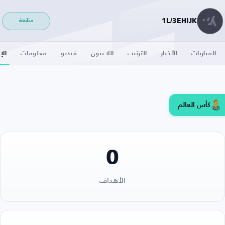
1L/3EHIJK
متابعة
المباريات
الأخبار
الترتيب
اللاعبون
فيديو
معلومات
الإ
كأس العالم
0
الأهداف