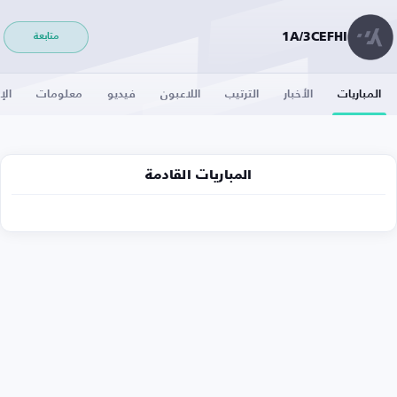
1A/3CEFHI
متابعة
المباريات
الأخبار
الترتيب
اللاعبون
فيديو
معلومات
الإ
المباريات القادمة