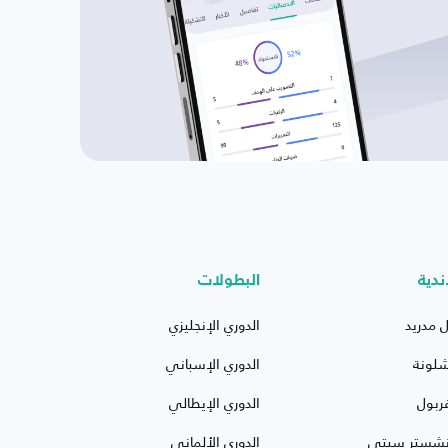
ندية
البطولات
ل مدريد
الدوري الإنجليزي
شلونة
الدوري الإسباني
ربول
الدوري الإيطالي
نشستر سيتي
الدوري الألماني