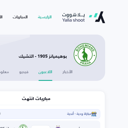
الرئيسية
المباريات
ال
بوهيميانز 1905 - التشيك
الأخبار
اللاعبون
فيديو
معلوم
مباريات انتهت
مباراة ودية - أندية
ا