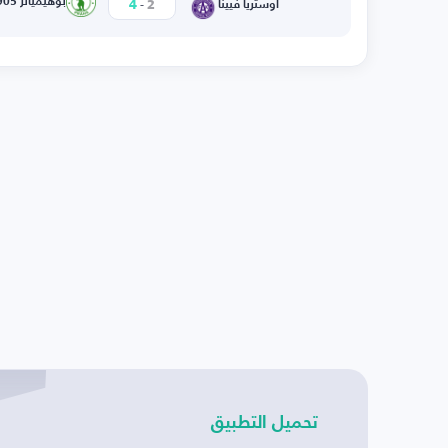
-
بوهيميانز 1905
4
2
أوستريا فيينا
تحميل التطبيق