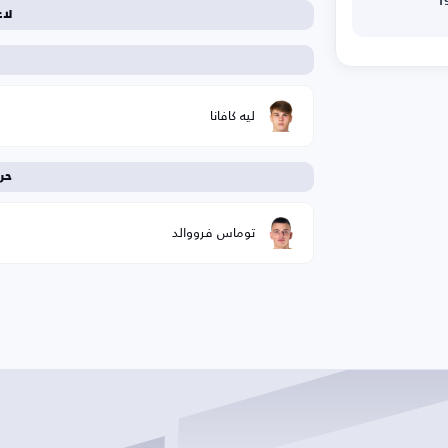
لا
ا
ليه كافانا
حر
توماس فرووالد