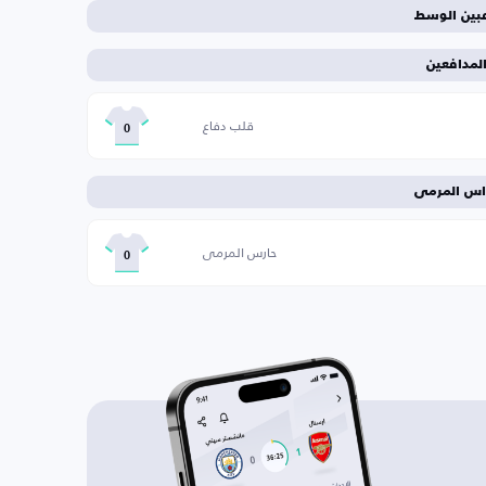
عبين الوسط
لمدافعين
قلب دفاع
0
اس المرمى
حارس المرمى
0