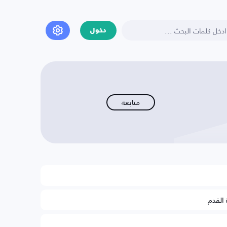
دخول
متابعة
 القدم