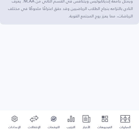
ويمثل جامعة إنديانابوليس ويتنافس في القسم الثاني من NCAA. يُعرف
النادي بالتزامه بنجاح الطلاب الرياضيين وقد حقق اعترافًا ملحوظًا في مختلف
الرياضات، مما يعزز روح المجتمع القوية.
المباريات
الفيديوهات
الأخبار
الترتيب
التوقعات
الإنتقالات
الإعدادات